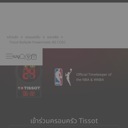
นาฬิกา อย่างไรก็ตาม สนามแม่เหล็กยังทำให้ช่างทำนาฬิกาไม่มีเวลาว่าง
ต่อไป ด้วยการมาถึงของซิลิเซียมในฐานะวัสดุชนิดใหม่สำหรับส่วน
ประกอบต่าง ๆ ในชุดควบคุมการทำงานของเครื่องนาฬิกา Tissot
สามารถให้การต้านทานที่ดีกว่าต่อสนามแม่เหล็กที่เกิดขึ้นจากวัตถุซึ่งถูก
นำมาใช้งานในชีวิตประวันได้ อาทิ โทรศัพท์เคลื่อนที่ โทรทัศน์
คอมพิวเตอร์ ไดร์เป่าผม วิทยุ หรือแม้แต่แม่เหล็กปิดกระเป๋าถือ โดย
ประการดังกล่าว นาฬิกา Tissot จึงมีความเที่ยงตรงมากกว่าเดิม
หน้าหลัก
คอลเลคชั่น
คลาสสิค
*ภาพที่แสดงเป็นภาพประกอบเท่านั้น
Tissot Ballade Powermatic 80 COSC
เมนู
Official Timekeeper of
the NBA & WNBA
06
:
22
เข้าร่วมครอบครัว Tissot