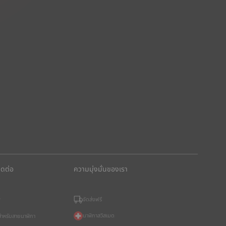
ิดต่อ
ความมุ่งมั่นของเรา
จัดส่งฟรี
?
นาฬิกาสวิสเมด
อสำหรับสายนาฬิกา