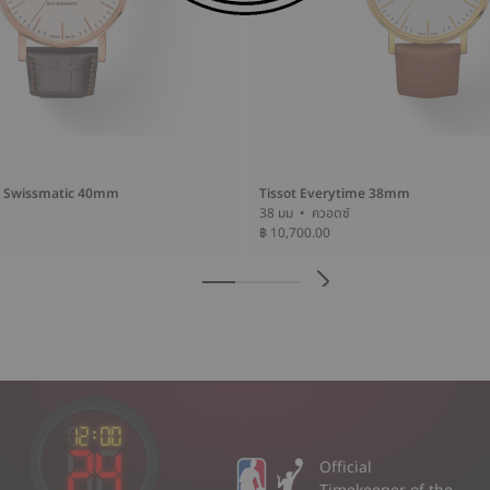
e Swissmatic 40mm
Tissot Everytime 38mm
38 มม • ควอตซ์
฿ 10,700.00
Official