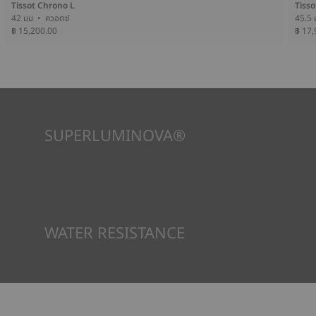
Tissot Chrono L
Tiss
42 มม • ควอตซ์
฿ 15,200.00
฿ 17,
SUPERLUMINOVA®
เพื่อให้แน่ใจว่าในทัศนวิสัยภายใต้ทุกสภาวะเป็นเป้าหมายสำคัญสำหรับ
Tissot นี่คือเหตุผลว่าทำไมนาฬิกาบางเรือนจึงใช้วัสดุที่เราเรียกว่า
SuperLuminova® วัสดุนี้วางอยู่บนส่วนที่มองเห็นได้ เช่น หน้าปัด
และเข็มนาฬิกา ซึ่งทำหน้าที่เป็นตัวสะสมแสงสะท้อนขนาดเล็กเมื่อ
นาฬิกาพบว่าตัวเองอยู่ในความมืด
*ภาพที่แสดงเป็นภาพประกอบเท่านั้น
WATER RESISTANCE
ทุกกรณีของนาฬิกา Tissot จะได้รับการทดสอบหลายขั้นตอน รวมถึง
การตรวจสอบความต้านทานน้ำ Tissot ทดสอบความสามารถของ
นาฬิกาในการต้านทานแรงกระแทกและความดัน รวมถึงการเจาะของ
ของเหลว แก๊ส และฝุ่น โดยการจำลองสภาวะจริงที่นาฬิกาอาจจะเจอ*
*ภาพที่แสดงเป็นภาพประกอบเท่านั้น