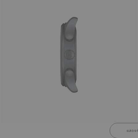
แสดงท