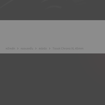
หน้าหลัก
คอลเลคชั่น
สปอร์ต
Tissot Chrono XL 45mm