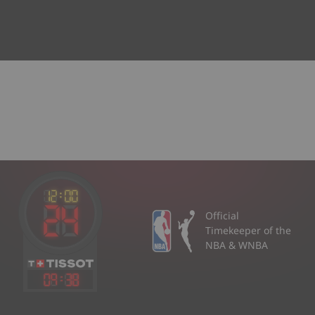
Official
Timekeeper of the
NBA & WNBA
09
:
38