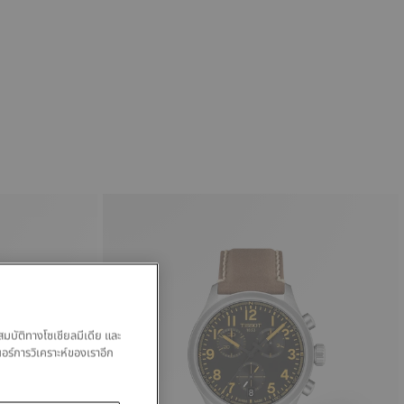
สมบัติทางโซเชียลมีเดีย และ
นอร์การวิเคราะห์ของเราอีก