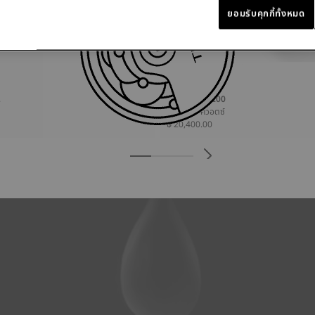
ยอมรับคุกกี้ทั้งหมด
L
Tissot PRC 200
43 มม • ควอตซ์
฿ 20,400.00