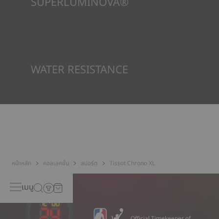
SUPERLUMINOVA®
เพื่อให้แน่ใจว่าในทัศนวิสัยภายใต้ทุกสภาวะเป็นเป้าหมายสำคัญสำหรับ
Tissot นี่คือเหตุผลว่าทำไมนาฬิกาบางเรือนจึงใช้วัสดุที่เราเรียกว่า
SuperLuminova® วัสดุนี้วางอยู่บนส่วนที่มองเห็นได้ เช่น หน้าปัด
และเข็มนาฬิกา ซึ่งทำหน้าที่เป็นตัวสะสมแสงสะท้อนขนาดเล็กเมื่อ
นาฬิกาพบว่าตัวเองอยู่ในความมืด
*ภาพที่แสดงเป็นภาพประกอบเท่านั้น
WATER RESISTANCE
ทุกกรณีของนาฬิกา Tissot จะได้รับการทดสอบหลายขั้นตอน รวมถึง
การตรวจสอบความต้านทานน้ำ Tissot ทดสอบความสามารถของ
นาฬิกาในการต้านทานแรงกระแทกและความดัน รวมถึงการเจาะของ
ของเหลว แก๊ส และฝุ่น โดยการจำลองสภาวะจริงที่นาฬิกาอาจจะเจอ*
*ภาพที่แสดงเป็นภาพประกอบเท่านั้น
หน้าหลัก
คอลเลคชั่น
สปอร์ต
Tissot Chrono XL
เมนู
Official Timekeeper of