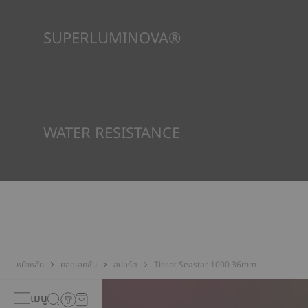
SUPERLUMINOVA®
เพื่อให้แน่ใจว่าในทัศนวิสัยภายใต้ทุกสภาวะเป็นเป้าหมายสำคัญสำหรับ
Tissot นี่คือเหตุผลว่าทำไมนาฬิกาบางเรือนจึงใช้วัสดุที่เราเรียกว่า
SuperLuminova® วัสดุนี้วางอยู่บนส่วนที่มองเห็นได้ เช่น หน้าปัด
และเข็มนาฬิกา ซึ่งทำหน้าที่เป็นตัวสะสมแสงสะท้อนขนาดเล็กเมื่อ
นาฬิกาพบว่าตัวเองอยู่ในความมืด
*ภาพที่แสดงเป็นภาพประกอบเท่านั้น
WATER RESISTANCE
ทุกกรณีของนาฬิกา Tissot จะได้รับการทดสอบหลายขั้นตอน รวมถึง
การตรวจสอบความต้านทานน้ำ Tissot ทดสอบความสามารถของ
นาฬิกาในการต้านทานแรงกระแทกและความดัน รวมถึงการเจาะของ
ของเหลว แก๊ส และฝุ่น โดยการจำลองสภาวะจริงที่นาฬิกาอาจจะเจอ*
*ภาพที่แสดงเป็นภาพประกอบเท่านั้น
หน้าหลัก
คอลเลคชั่น
สปอร์ต
Tissot Seastar 1000 36mm
เมนู