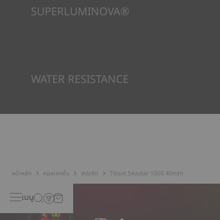
SUPERLUMINOVA®
เพื่อให้แน่ใจว่าในทัศนวิสัยภายใต้ทุกสภาวะเป็นเป้าหมายสำคัญสำหรับ
Tissot นี่คือเหตุผลว่าทำไมนาฬิกาบางเรือนจึงใช้วัสดุที่เราเรียกว่า
SuperLuminova® วัสดุนี้วางอยู่บนส่วนที่มองเห็นได้ เช่น หน้าปัด
และเข็มนาฬิกา ซึ่งทำหน้าที่เป็นตัวสะสมแสงสะท้อนขนาดเล็กเมื่อ
นาฬิกาพบว่าตัวเองอยู่ในความมืด
*ภาพที่แสดงเป็นภาพประกอบเท่านั้น
WATER RESISTANCE
ทุกกรณีของนาฬิกา Tissot จะได้รับการทดสอบหลายขั้นตอน รวมถึง
การตรวจสอบความต้านทานน้ำ Tissot ทดสอบความสามารถของ
นาฬิกาในการต้านทานแรงกระแทกและความดัน รวมถึงการเจาะของ
ของเหลว แก๊ส และฝุ่น โดยการจำลองสภาวะจริงที่นาฬิกาอาจจะเจอ*
*ภาพที่แสดงเป็นภาพประกอบเท่านั้น
หน้าหลัก
คอลเลคชั่น
สปอร์ต
Tissot Seastar 1000 40mm
เมนู