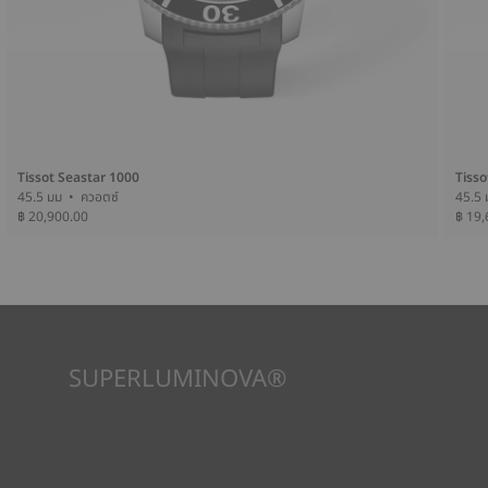
Tissot Seastar 1000
Tiss
45.5 มม • ควอตซ์
฿ 20,900.00
฿ 19,
SUPERLUMINOVA®
เพื่อให้แน่ใจว่าในทัศนวิสัยภายใต้ทุกสภาวะเป็นเป้าหมายสำคัญสำหรับ
Tissot นี่คือเหตุผลว่าทำไมนาฬิกาบางเรือนจึงใช้วัสดุที่เราเรียกว่า
SuperLuminova® วัสดุนี้วางอยู่บนส่วนที่มองเห็นได้ เช่น หน้าปัด
และเข็มนาฬิกา ซึ่งทำหน้าที่เป็นตัวสะสมแสงสะท้อนขนาดเล็กเมื่อ
นาฬิกาพบว่าตัวเองอยู่ในความมืด