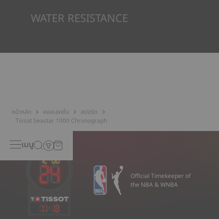
*ภาพที่แสดงเป็นภาพประกอบเท่านั้น
WATER RESISTANCE
ทุกกรณีของนาฬิกา Tissot จะได้รับการทดสอบหลายขั้นตอน รวมถึง
การตรวจสอบความต้านทานน้ำ Tissot ทดสอบความสามารถของ
นาฬิกาในการต้านทานแรงกระแทกและความดัน รวมถึงการเจาะของ
ของเหลว แก๊ส และฝุ่น โดยการจำลองสภาวะจริงที่นาฬิกาอาจจะเจอ*
*ภาพที่แสดงเป็นภาพประกอบเท่านั้น
หน้าหลัก
คอลเลคชั่น
สปอร์ต
Tissot Seastar 1000 Chronograph
เมนู
Official Timekeeper of
the NBA & WNBA
11
:
13