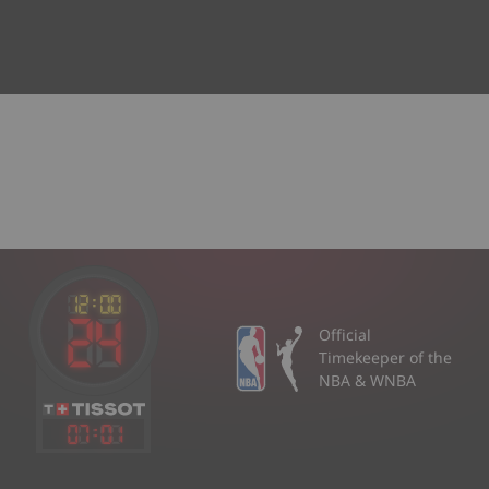
Official
Timekeeper of the
NBA & WNBA
07
:
01