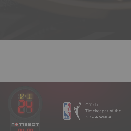
Official
Timekeeper of the
NBA & WNBA
04
:
00