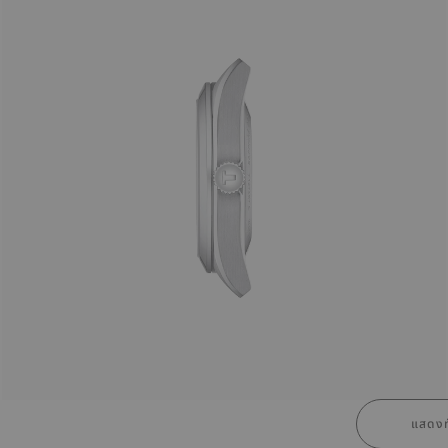
แสดงท