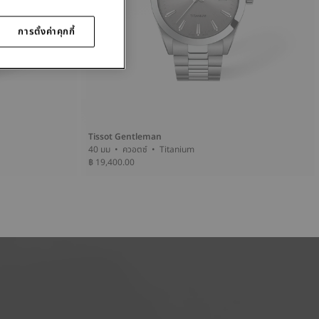
การตั้งค่าคุกกี้
Tissot Gentleman
40 มม • ควอตซ์ • Titanium
฿ 19,400.00