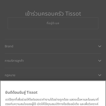
เข้าร่วมครอบครัว Tissot
ที่อยู่อีเมล
Brand
การบริการลูกค้า
กฎหมาย
การช่วยเหลือและติดต่อ
ยินดีต้อนรับสู่ Tissot
เราใช้คุกกี้เพื่อช่วยให้ไซต์ของเราทำงานได้อย่างถูกต้อง แสดงเนื้อหาและโฆษณาที่
ความมุ่งมั่นของเรา
ตรงกับความสนใจของผู้ใช้ เปิดให้ใช้คุณสมบัติทางโซเชียลมีเดีย และเพื่อวิเคราะห์