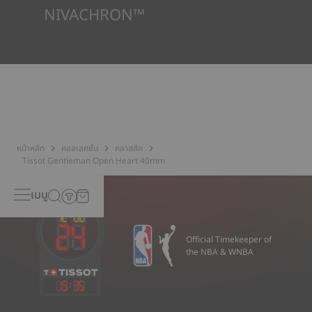
NIVACHRON™
เพราะสนามแม่เหล็กที่เกิดขึ้นจากวัตถุอิเล็กทรอนิกส์ (โทรศัพท์เคลื่อนที่
คอมพิวเตอร์ วิทยุ แม่เหล็ก ฯลฯ) ซึ่งเข้ามาอยู่ในชีวิตประจำวันของเรา
มากขึ้นเรื่อย ๆ Tissot มีความกังวลเรื่องความที่ยงตรงของนาฬิกา
ของตนเอง จึงได้พัฒนาโลหะผสมชนิดใหม่รุ่นล่าสุดจากไททาเนียมขึ้นมา
บาลานซ์สปริงที่ทำจากนิวาครอน™ (Nivachron™) ได้รับการพิจารณา
ว่ามีความต้านทานและไม่ตอบสนองต่อสนามแม่เหล็กสูงกว่าสปริง
มาตรฐาน
*ภาพที่แสดงเป็นภาพประกอบเท่านั้น
หน้าหลัก
คอลเลคชั่น
คลาสสิค
Tissot Gentleman Open Heart 40mm
เมนู
Official Timekeeper of
the NBA & WNBA
15
:
35