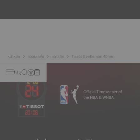
ด้วยการปรากฏขึ้นของวัตถุอิเล็กทรอนิกส์ ในช่วงทศวรรษที่ 1930
Tissot ได้นำความรู้ความชำนาญของตนมาให้บริการลูกค้าเพื่อที่สนาม
แม่เหล็กซึ่งเกิดขึ้นจากวัตถุอิเล็กทรอนิกส์เหล่านี้ไม่มารบกวนเครื่อง
นาฬิกา อย่างไรก็ตาม สนามแม่เหล็กยังทำให้ช่างทำนาฬิกาไม่มีเวลาว่าง
ต่อไป ด้วยการมาถึงของซิลิเซียมในฐานะวัสดุชนิดใหม่สำหรับส่วน
ประกอบต่าง ๆ ในชุดควบคุมการทำงานของเครื่องนาฬิกา Tissot
สามารถให้การต้านทานที่ดีกว่าต่อสนามแม่เหล็กที่เกิดขึ้นจากวัตถุซึ่งถูก
นำมาใช้งานในชีวิตประวันได้ อาทิ โทรศัพท์เคลื่อนที่ โทรทัศน์
คอมพิวเตอร์ ไดร์เป่าผม วิทยุ หรือแม้แต่แม่เหล็กปิดกระเป๋าถือ โดย
ประการดังกล่าว นาฬิกา Tissot จึงมีความเที่ยงตรงมากกว่าเดิม
หน้าหลัก
คอลเลคชั่น
คลาสสิค
Tissot Gentleman 40mm
*ภาพที่แสดงเป็นภาพประกอบเท่านั้น
เมนู
Official Timekeeper of
the NBA & WNBA
20
:
06