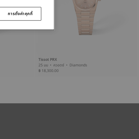
การตั้งค่าคุกกี้
Tissot PRX
25 มม • ควอตซ์ • Diamonds
฿ 18,300.00