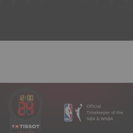
Official
Timekeeper of the
NBA & WNBA
11
:
11