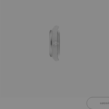
แสดงท