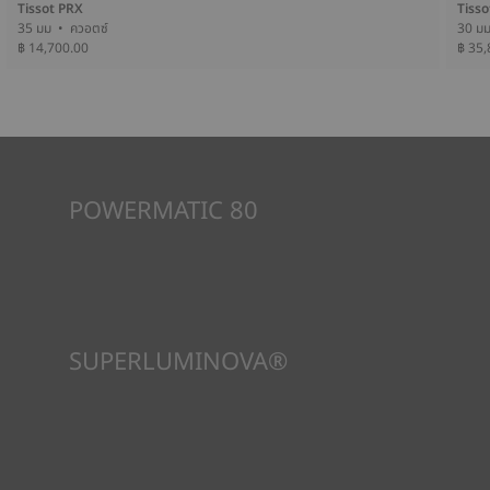
Tissot PRX
Tisso
35 มม • ควอตซ์
฿ 14,700.00
฿ 35,
POWERMATIC 80
นาฬิการะบบอัตโนมัติขับเคลื่อนด้วยพลังงานของผู้สวมใส่ การ
เคลื่อนไหวของข้อมือทำให้กลไกทำงานได้ กลไก Powermatic 80 มี
พลังงานสำรอง 80 ชั่วโมง ซึ่งเพียงพอที่จะบอกเวลาได้อย่างแม่นยำต่อ
ไป แม้ว่าจะไม่ได้สวมนาฬิกาเป็นเวลาสามวันก็ตาม เป็นการเคลื่อนไหวที่
เป็นนวัตกรรมใหม่ซึ่งมีประสิทธิภาพเหนือกว่าคู่แข่ง ซึ่งโดยทั่วไปแล้ว
การเคลื่อนไหวจะสำรองพลังงานได้ 1.5 วัน
*ภาพที่แสดงเป็นภาพประกอบเท่านั้น
SUPERLUMINOVA®
เพื่อให้แน่ใจว่าในทัศนวิสัยภายใต้ทุกสภาวะเป็นเป้าหมายสำคัญสำหรับ
Tissot นี่คือเหตุผลว่าทำไมนาฬิกาบางเรือนจึงใช้วัสดุที่เราเรียกว่า
SuperLuminova® วัสดุนี้วางอยู่บนส่วนที่มองเห็นได้ เช่น หน้าปัด
และเข็มนาฬิกา ซึ่งทำหน้าที่เป็นตัวสะสมแสงสะท้อนขนาดเล็กเมื่อ
นาฬิกาพบว่าตัวเองอยู่ในความมืด
*ภาพที่แสดงเป็นภาพประกอบเท่านั้น