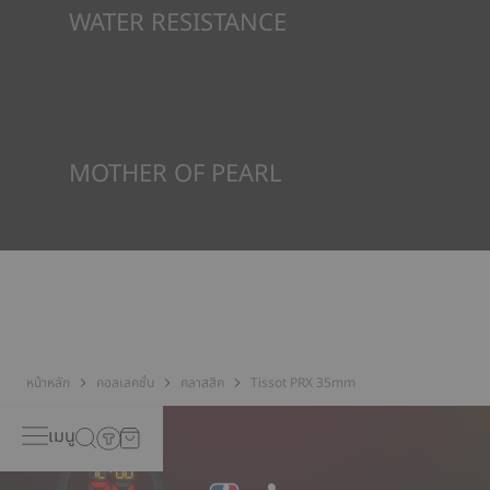
WATER RESISTANCE
ทุกกรณีของนาฬิกา Tissot จะได้รับการทดสอบหลายขั้นตอน รวมถึง
การตรวจสอบความต้านทานน้ำ Tissot ทดสอบความสามารถของ
นาฬิกาในการต้านทานแรงกระแทกและความดัน รวมถึงการเจาะของ
ของเหลว แก๊ส และฝุ่น โดยการจำลองสภาวะจริงที่นาฬิกาอาจจะเจอ*
*ภาพที่แสดงเป็นภาพประกอบเท่านั้น
MOTHER OF PEARL
หอยมุกก่อตัวขึ้นในส่วนลึกของทะเลและมีลักษณะพิเศษเฉพาะตัว เช่น
ความแวววาวและสีเหลือบ ไม่มีตัวอย่างใดที่เหมือนกัน ซึ่งทำให้นาฬิกามี
เอกลักษณ์เฉพาะตัว โดยเฉพาะนาฬิกาสำหรับสุภาพสตรี ทั้งบนหน้าปัด
และบนองค์ประกอบอื่นๆ
*ภาพที่แสดงเป็นภาพประกอบเท่านั้น
หน้าหลัก
คอลเลคชั่น
คลาสสิค
Tissot PRX 35mm
เมนู