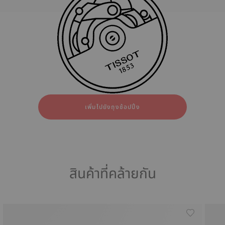
ทั้งหมด
สังเคราะห์
สายหนัง
strapConfigurator
สังเคราะห์
สายหนัง
เพิ่มไปยังถุงช้อปปิ้ง
สินค้าที่คล้ายกัน