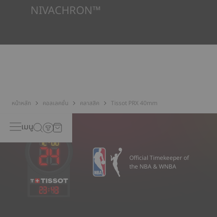
NIVACHRON™
เพราะสนามแม่เหล็กที่เกิดขึ้นจากวัตถุอิเล็กทรอนิกส์ (โทรศัพท์เคลื่อนที่
คอมพิวเตอร์ วิทยุ แม่เหล็ก ฯลฯ) ซึ่งเข้ามาอยู่ในชีวิตประจำวันของเรา
มากขึ้นเรื่อย ๆ Tissot มีความกังวลเรื่องความที่ยงตรงของนาฬิกา
ของตนเอง จึงได้พัฒนาโลหะผสมชนิดใหม่รุ่นล่าสุดจากไททาเนียมขึ้นมา
บาลานซ์สปริงที่ทำจากนิวาครอน™ (Nivachron™) ได้รับการพิจารณา
ว่ามีความต้านทานและไม่ตอบสนองต่อสนามแม่เหล็กสูงกว่าสปริง
มาตรฐาน
*ภาพที่แสดงเป็นภาพประกอบเท่านั้น
หน้าหลัก
คอลเลคชั่น
คลาสสิค
Tissot PRX 40mm
เมนู
Official Timekeeper of
the NBA & WNBA
23
:
43