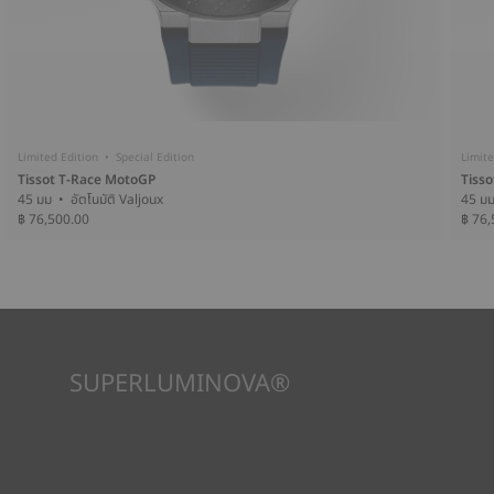
Limited Edition • Special Edition
Limite
Tissot T-Race MotoGP
Tiss
45 มม • อัตโนมัติ Valjoux
฿ 76,500.00
฿ 76,
SUPERLUMINOVA®
เพื่อให้แน่ใจว่าในทัศนวิสัยภายใต้ทุกสภาวะเป็นเป้าหมายสำคัญสำหรับ
Tissot นี่คือเหตุผลว่าทำไมนาฬิกาบางเรือนจึงใช้วัสดุที่เราเรียกว่า
SuperLuminova® วัสดุนี้วางอยู่บนส่วนที่มองเห็นได้ เช่น หน้าปัด
และเข็มนาฬิกา ซึ่งทำหน้าที่เป็นตัวสะสมแสงสะท้อนขนาดเล็กเมื่อ
นาฬิกาพบว่าตัวเองอยู่ในความมืด