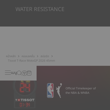
*ภาพที่แสดงเป็นภาพประกอบเท่านั้น
WATER RESISTANCE
ทุกกรณีของนาฬิกา Tissot จะได้รับการทดสอบหลายขั้นตอน รวมถึง
การตรวจสอบความต้านทานน้ำ Tissot ทดสอบความสามารถของ
นาฬิกาในการต้านทานแรงกระแทกและความดัน รวมถึงการเจาะของ
ของเหลว แก๊ส และฝุ่น โดยการจำลองสภาวะจริงที่นาฬิกาอาจจะเจอ*
*ภาพที่แสดงเป็นภาพประกอบเท่านั้น
หน้าหลัก
คอลเลคชั่น
สปอร์ต
Tissot T-Race MotoGP 2026 45mm
เมนู
Official Timekeeper of
the NBA & WNBA
01
:
34