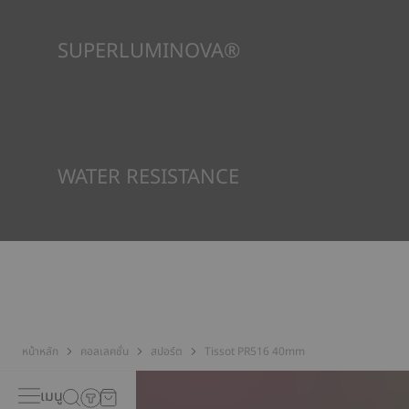
SUPERLUMINOVA®
เพื่อให้แน่ใจว่าในทัศนวิสัยภายใต้ทุกสภาวะเป็นเป้าหมายสำคัญสำหรับ
Tissot นี่คือเหตุผลว่าทำไมนาฬิกาบางเรือนจึงใช้วัสดุที่เราเรียกว่า
SuperLuminova® วัสดุนี้วางอยู่บนส่วนที่มองเห็นได้ เช่น หน้าปัด
และเข็มนาฬิกา ซึ่งทำหน้าที่เป็นตัวสะสมแสงสะท้อนขนาดเล็กเมื่อ
นาฬิกาพบว่าตัวเองอยู่ในความมืด
*ภาพที่แสดงเป็นภาพประกอบเท่านั้น
WATER RESISTANCE
ทุกกรณีของนาฬิกา Tissot จะได้รับการทดสอบหลายขั้นตอน รวมถึง
การตรวจสอบความต้านทานน้ำ Tissot ทดสอบความสามารถของ
นาฬิกาในการต้านทานแรงกระแทกและความดัน รวมถึงการเจาะของ
ของเหลว แก๊ส และฝุ่น โดยการจำลองสภาวะจริงที่นาฬิกาอาจจะเจอ*
*ภาพที่แสดงเป็นภาพประกอบเท่านั้น
หน้าหลัก
คอลเลคชั่น
สปอร์ต
Tissot PR516 40mm
เมนู