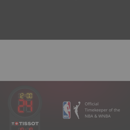
Official
Timekeeper of the
NBA & WNBA
18
:
18