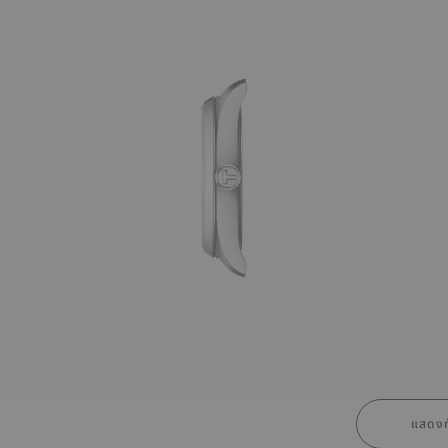
แสดงท