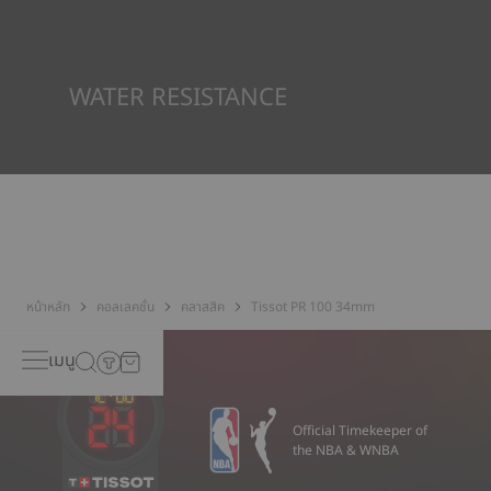
SuperLuminova® วัสดุนี้วางอยู่บนส่วนที่มองเห็นได้ เช่น หน้าปัด
และเข็มนาฬิกา ซึ่งทำหน้าที่เป็นตัวสะสมแสงสะท้อนขนาดเล็กเมื่อ
นาฬิกาพบว่าตัวเองอยู่ในความมืด
*ภาพที่แสดงเป็นภาพประกอบเท่านั้น
WATER RESISTANCE
ทุกกรณีของนาฬิกา Tissot จะได้รับการทดสอบหลายขั้นตอน รวมถึง
การตรวจสอบความต้านทานน้ำ Tissot ทดสอบความสามารถของ
นาฬิกาในการต้านทานแรงกระแทกและความดัน รวมถึงการเจาะของ
ของเหลว แก๊ส และฝุ่น โดยการจำลองสภาวะจริงที่นาฬิกาอาจจะเจอ*
*ภาพที่แสดงเป็นภาพประกอบเท่านั้น
หน้าหลัก
คอลเลคชั่น
คลาสสิค
Tissot PR 100 34mm
เมนู
Official Timekeeper of
the NBA & WNBA