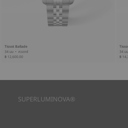
Tissot Ballade
Tisso
34 มม • ควอตซ์
฿ 12,600.00
฿ 14,
SUPERLUMINOVA®
เพื่อให้แน่ใจว่าในทัศนวิสัยภายใต้ทุกสภาวะเป็นเป้าหมายสำคัญสำหรับ
Tissot นี่คือเหตุผลว่าทำไมนาฬิกาบางเรือนจึงใช้วัสดุที่เราเรียกว่า
SuperLuminova® วัสดุนี้วางอยู่บนส่วนที่มองเห็นได้ เช่น หน้าปัด
และเข็มนาฬิกา ซึ่งทำหน้าที่เป็นตัวสะสมแสงสะท้อนขนาดเล็กเมื่อ
นาฬิกาพบว่าตัวเองอยู่ในความมืด