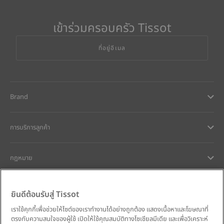
เข้าร่วมครอบครัว Tissot
ที่อยู่อีเมล
Brand
การบริการลูกค้า
กฎหมาย
การช่วยเหลือและติดต่อ
ยินดีต้อนรับสู่ Tissot
เราใช้คุกกี้เพื่อช่วยให้ไซต์ของเราทำงานได้อย่างถูกต้อง แสดงเนื้อหาและโฆษณาที่
ความมุ่งมั่นของเรา
ตรงกับความสนใจของผู้ใช้ เปิดให้ใช้คุณสมบัติทางโซเชียลมีเดีย และเพื่อวิเคราะห์