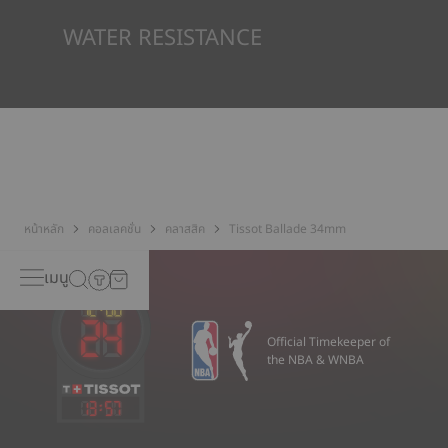
*ภาพที่แสดงเป็นภาพประกอบเท่านั้น
WATER RESISTANCE
ทุกกรณีของนาฬิกา Tissot จะได้รับการทดสอบหลายขั้นตอน รวมถึง
การตรวจสอบความต้านทานน้ำ Tissot ทดสอบความสามารถของ
นาฬิกาในการต้านทานแรงกระแทกและความดัน รวมถึงการเจาะของ
ของเหลว แก๊ส และฝุ่น โดยการจำลองสภาวะจริงที่นาฬิกาอาจจะเจอ*
*ภาพที่แสดงเป็นภาพประกอบเท่านั้น
หน้าหลัก
คอลเลคชั่น
คลาสสิค
Tissot Ballade 34mm
เมนู
Official Timekeeper of
the NBA & WNBA
13
:
57