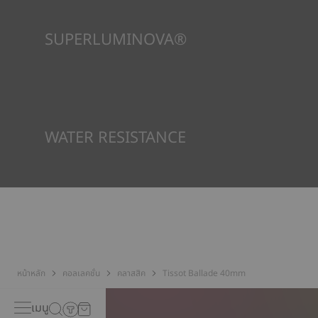
SUPERLUMINOVA®
เพื่อให้แน่ใจว่าในทัศนวิสัยภายใต้ทุกสภาวะเป็นเป้าหมายสำคัญสำหรับ
Tissot นี่คือเหตุผลว่าทำไมนาฬิกาบางเรือนจึงใช้วัสดุที่เราเรียกว่า
SuperLuminova® วัสดุนี้วางอยู่บนส่วนที่มองเห็นได้ เช่น หน้าปัด
และเข็มนาฬิกา ซึ่งทำหน้าที่เป็นตัวสะสมแสงสะท้อนขนาดเล็กเมื่อ
นาฬิกาพบว่าตัวเองอยู่ในความมืด
*ภาพที่แสดงเป็นภาพประกอบเท่านั้น
WATER RESISTANCE
ทุกกรณีของนาฬิกา Tissot จะได้รับการทดสอบหลายขั้นตอน รวมถึง
การตรวจสอบความต้านทานน้ำ Tissot ทดสอบความสามารถของ
นาฬิกาในการต้านทานแรงกระแทกและความดัน รวมถึงการเจาะของ
ของเหลว แก๊ส และฝุ่น โดยการจำลองสภาวะจริงที่นาฬิกาอาจจะเจอ*
*ภาพที่แสดงเป็นภาพประกอบเท่านั้น
หน้าหลัก
คอลเลคชั่น
คลาสสิค
Tissot Ballade 40mm
เมนู