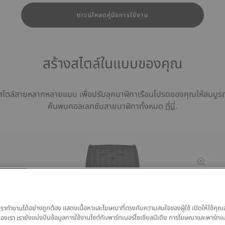
ดาวน์โหลดคู่มือการใช้งาน
สร้างสไตล์ในแบบของคุณ
สไตล์สายหลากหลายแบบ เพื่อปรับลุคนาฬิกาเรือนโปรดของคุณให้สมบูรณ์
ค้นพบคอลเลกชันสายนาฬิกาทั้งหมด
ที่นี่
.
TISSOT 
20MM
ของเราทำงานได้อย่างถูกต้อง แสดงเนื้อหาและโฆษณาที่ตรงกับความสนใจของผู้ใช้ เปิดให้ใช้คุณ
฿ 1,620.
มูลของเรา เรายังแบ่งปันข้อมูลการใช้งานไซต์กับพาร์ทเนอร์โซเชียลมีเดีย การโฆษณาและพาร์ทเ
สีดำ
ระบบสา