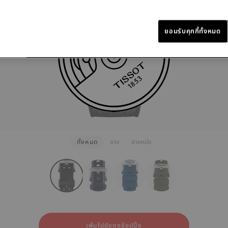
ดูเพิ่ม
ยอมรับคุกกี้ทั้งหมด
ทั้งหมด
ยาง
สายหนัง
rapConfigurator
ง
ยหนัง
เพิ่มไปยังถุงช้อปปิ้ง