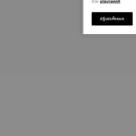
ด้วย
นโยบายคุกกี้
ปฏิเสธทั้งหมด
st
ยา
สา