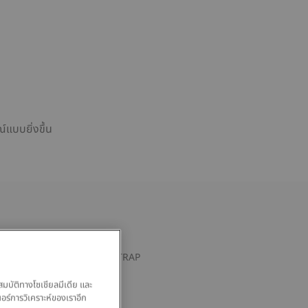
แบบยิ่งขึ้น
OFFICIAL BLACK RUBBER STRAP
สมบัติทางโซเชียลมีเดีย และ
00
นอร์การวิเคราะห์ของเราอีก
ยถอดเปลี่ยนเองได้