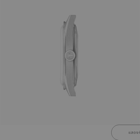
แสดงท