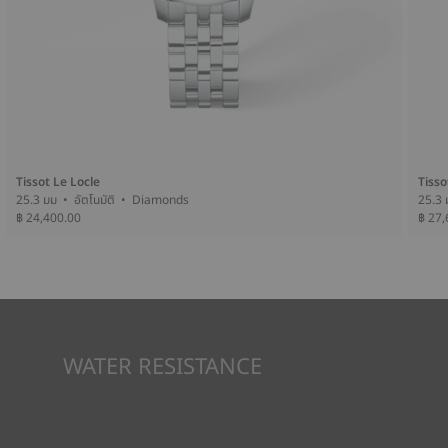
Tissot Le Locle
Tisso
25.3 มม • อัตโนมัติ • Diamonds
฿ 24,400.00
฿ 27,
WATER RESISTANCE
ทุกกรณีของนาฬิกา Tissot จะได้รับการทดสอบหลายขั้นตอน รวมถึง
การตรวจสอบความต้านทานน้ำ Tissot ทดสอบความสามารถของ
นาฬิกาในการต้านทานแรงกระแทกและความดัน รวมถึงการเจาะของ
ของเหลว แก๊ส และฝุ่น โดยการจำลองสภาวะจริงที่นาฬิกาอาจจะเจอ*