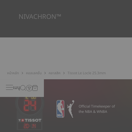
*ภาพที่แสดงเป็นภาพประกอบเท่านั้น
NIVACHRON™
เพราะสนามแม่เหล็กที่เกิดขึ้นจากวัตถุอิเล็กทรอนิกส์ (โทรศัพท์เคลื่อนที่
คอมพิวเตอร์ วิทยุ แม่เหล็ก ฯลฯ) ซึ่งเข้ามาอยู่ในชีวิตประจำวันของเรา
มากขึ้นเรื่อย ๆ Tissot มีความกังวลเรื่องความที่ยงตรงของนาฬิกา
ของตนเอง จึงได้พัฒนาโลหะผสมชนิดใหม่รุ่นล่าสุดจากไททาเนียมขึ้นมา
บาลานซ์สปริงที่ทำจากนิวาครอน™ (Nivachron™) ได้รับการพิจารณา
ว่ามีความต้านทานและไม่ตอบสนองต่อสนามแม่เหล็กสูงกว่าสปริง
มาตรฐาน
*ภาพที่แสดงเป็นภาพประกอบเท่านั้น
หน้าหลัก
คอลเลคชั่น
คลาสสิค
Tissot Le Locle 25.3mm
เมนู
Official Timekeeper of
the NBA & WNBA
20
:
14