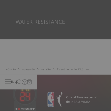
ส่วนประกอบอยู่ในนาฬิกาของแบรนด์ เนื่องจากเพชรเหล่านี้ทุกเม็ดมี
คุณสมบัติตามหลักเกณฑ์การรับรองตามกระบวนการคิมเบอร์ล่ย์
(Kimberley Process) ซึ่งเป็นระบบระหว่างประเทศสำหรับการรับรอง
เพชรที่ยังไม่ได้เจียระไน
*ภาพที่แสดงเป็นภาพประกอบเท่านั้น
WATER RESISTANCE
ทุกกรณีของนาฬิกา Tissot จะได้รับการทดสอบหลายขั้นตอน รวมถึง
การตรวจสอบความต้านทานน้ำ Tissot ทดสอบความสามารถของ
นาฬิกาในการต้านทานแรงกระแทกและความดัน รวมถึงการเจาะของ
ของเหลว แก๊ส และฝุ่น โดยการจำลองสภาวะจริงที่นาฬิกาอาจจะเจอ*
*ภาพที่แสดงเป็นภาพประกอบเท่านั้น
หน้าหลัก
คอลเลคชั่น
คลาสสิค
Tissot Le Locle 25.3mm
เมนู
Official Timekeeper of
the NBA & WNBA