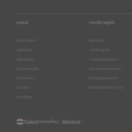
แบรนด์
การบริการลูกค้า
เกี่ยวกับทิสโซต์
ค้นหาร้านค้า
นาฬิกาผู้ชาย
การบริการลูกค้า
นาฬิกาผู้หญิง
ระวังของลอกเลียนแบบ
คอลเลคชั่นนาฬิกา
ลงทะเบียนนาฬิกาของฉัน
ตัวเลือกนาฬิกา
ของขวัญสำหรับองค์กร
สายนาฬิกา
ค้นหานาฬิกาที่เหมาะกับคุณ
ข่าวสารล่าสุด
Thailand
•
ประเทศไทย
เลือกประเทศ