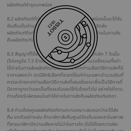
ผลิตภัณฑ์ชำรุดบกพร่อง
8.2 ผลิตภัณฑ์ที่ท่านส่งคืนเพราะความชำรุดบกพร่องนั้นจะได้รับ
เงินคืนเต็มจำนวนซึ่งรวมทั้งการคืนเงิน ค่าจัดส่ง
ผลิตภัณฑ์ถึงท่าน และค่าใช้จ่ายที่สมควรที่เกิดแก่ท่านในการส่ง
คืนผลิตภัณฑ์แก่เรา
8.3 สัญญาที่ได้ยกเลิกภายในกำหนดระยะเวลายกเลิก 7 วันนั้น
(โปรดดูข้อ 7.2 ข้างต้น) จะได้รับคืนเงินเต็มจำนวนซึ่งรวมทั้งค่า
ใช้จ่ายในการส่งผลิตภัณฑ์นั้นแก่ท่าน หากท่านเลือกวิธีการส่งที่มี
ราคาแพงกว่า เรามีสิทธิเลือกที่จะชดใช้แก่ท่านเฉพาะจำนวนเงินที่
ควรจะจ่ายหากท่านเลือกวิธีการส่งที่เสนอโดยเราซึ่งเป็นวิธีการที่
มีราคาถูกกว่าและเป็นที่ยอมรับและใช้กันโดยทั่วไป อย่างไรก็ตาม
ท่านต้องรับผิดชอบในค่าใช้จ่ายในการส่งคืนผลิตภัณฑ์แก่เรา
8.4 ท่านต้องดูแลผลิตภัณฑ์ตามความเหมาะสมจนกว่าจะได้ส่ง
คืน ยกตัวอย่างเช่น ถ้านาฬิกาส่งคืนศูนย์จัดเก็บของเราในสภาพ
ที่สายนาฬิกามีความเสียหายไม่ว่าในทางใด (ไม่ใช่โดยความผิด