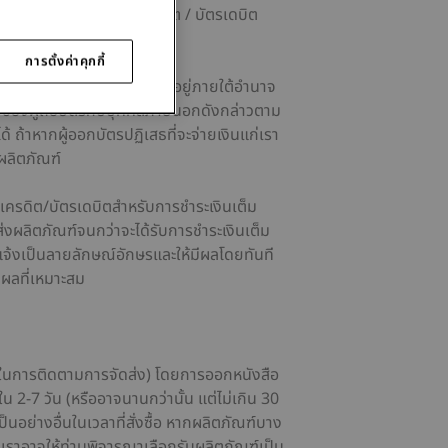
ไม่เรียกเก็บเงินในบัตรเครดิต / บัตรเดบิต
การตั้งค่าคุกกี้
บว่าบัตรยังคงใช้ได้ และต้องอยู่ภายใต้อำนาจ
ตัวของผู้ถือบัตรกับบุคคลภายนอกดังกล่าวตาม
ด้ ถ้าหากผู้ออกบัตรปฏิเสธที่จะจ่ายเงินแก่เรา
บผลิตภัณฑ์
รเครดิต/บัตรเดบิตสำหรับการชำระเงินเต็ม
งผลิตภัณฑ์จนกว่าจะได้รับการชำระเงินเต็ม
้งเป็นลายลักษณ์อักษรและให้มีผลโดยทันที
ุผลที่เหมาะสม
เลขในการติดตามการจัดส่ง) โดยการออกหนังสือ
 2-7 วัน (หรืออาจนานกว่านั้น แต่ไม่เกิน 30
้เป็นอย่างอื่นในเวลาที่สั่งซื้อ หากผลิตภัณฑ์บาง
น เราอาจให้ท่านพิจารณาเลือกรับผลิตภัณฑ์เป็น