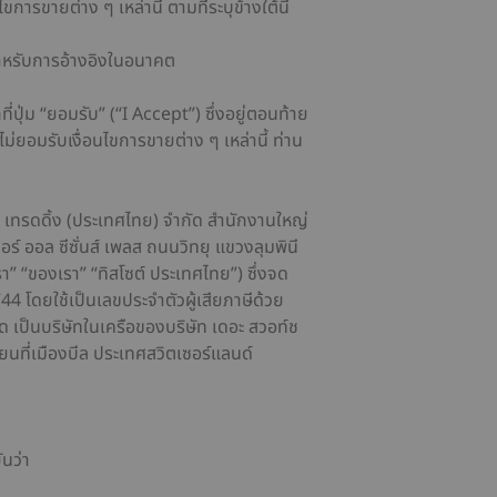
การขายต่าง ๆ เหล่านี้ ตามที่ระบุข้างใต้นี้
สำหรับการอ้างอิงในอนาคต
ที่ปุ่ม “ยอมรับ” (“I Accept”) ซึ่งอยู่ตอนท้าย
ม่ยอมรับเงื่อนไขการขายต่าง ๆ เหล่านี้ ท่าน
๊ป เทรดดิ้ง (ประเทศไทย) จำกัด สำนักงานใหญ่
วอร์ ออล ซีซั่นส์ เพลส ถนนวิทยุ แขวงลุมพินี
 “ของเรา” “ทิสโซต์ ประเทศไทย”) ซึ่งจด
 โดยใช้เป็นเลขประจำตัวผู้เสียภาษีด้วย
ัด เป็นบริษัทในเครือของบริษัท เดอะ สวอท์ช
ยนที่เมืองบีล ประเทศสวิตเซอร์แลนด์
ันว่า