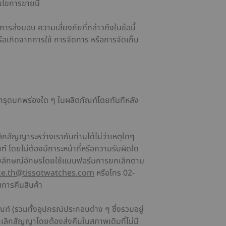
อนไขการขายนี้
การส่งมอบ ความเสี่ยงภัยที่กล่าวถึงในข้อนี้
ือเกิดจากการใช้ การจัดการ หรือการจัดเก็บ
ำรุดบกพร่องใด ๆ ในผลิตภัณฑ์โดยทันทีหลัง
กสัญญาระหว่างเรากับท่านได้ไม่ว่าเหตุใดๆ
ณฑ์ โดยไม่ต้องมีภาระหน้าที่หรือความรับผิดใด
ลายลักษณ์อักษรโดยใช้แบบฟอร์มการยกเลิกตาม
e.th@tissotwatches.com
หรือโทร 02-
การคืนสินค้า
ฑ์ (รวมทั้งอุปกรณ์ประกอบต่าง ๆ ซึ่งรวมอยู่
เลิกสัญญาโดยต้องส่งคืนในสภาพเดิมที่ไม่มี