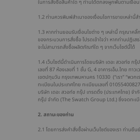
ในการสั่งซื้อสินค้าใด ๆ ท่านได้ตกลงผูกพันตามเงื่อนไข
1.2 ท่านควรพิมพ์สำเนาของเงื่อนไขการขายเหล่านี้
1.3 หากท่านยอมรับเงื่อนไขต่าง ๆ เหล่านี้ กรุณาคลิ๊ก
ของกระบวนการสั่งซื้อ โปรดเข้าใจว่า หากท่านปฏิเสธไ
จะไม่สามารถสั่งซื้อผลิตภัณฑ์ใด ๆ จากเว็บไซต์นี้ได้
1.4 เว็บไซต์นี้ดำเนินการโดยบริษัท เดอะ สวอท์ช กรุ
เลขที่ 87 ห้องเลขที่ 1 ชั้น G, 4 อาคารเอ็ม.ไทย ทาวเ
เขตปทุมวัน กรุงเทพมหานคร 10330 (“เรา” “พวกเรา”
ทะเบียนในประเทศไทย ทะเบียนเลขที่ 0105540082744
บริษัท เดอะ สวอท์ช กรุ๊ป เทรดดิ้ง (ประเทศไทย) จำก
กรุ๊ป จำกัด (The Swatch Group Ltd.) ซึ่งจดทะเบี
2. สถานะของท่าน
2.1 โดยการส่งคำสั่งซื้อผ่านเว็บไซต์ของเรา ท่านยืนย