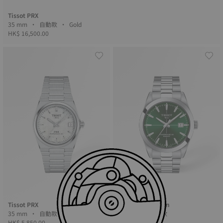
Tissot PRX
35 mm • 自動款 • Gold
HK$ 16,500.00
Tissot PRX
Tissot Gentleman
35 mm • 自動款
40 mm • 自動款
HK$ 5,850.00
HK$ 6,600.00