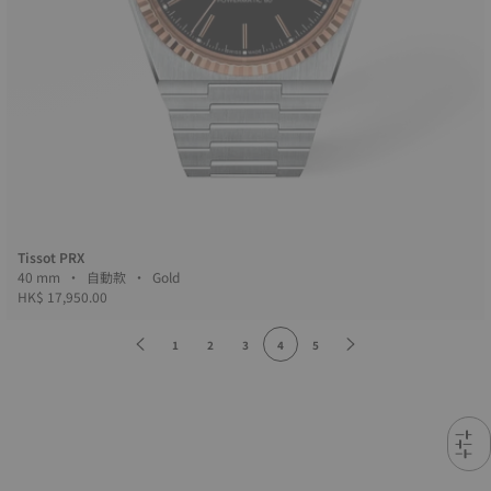
Tissot PRX
40 mm • 自動款 • Gold
HK$ 17,950.00
1
2
3
4
5