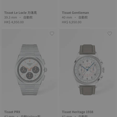
Tissot Le Locle 力洛克
Tissot Gentleman
39.3 mm • 自動款
40 mm • 自動款
HK$ 4,950.00
HK$ 6,950.00
Tissot PRX
Tissot Heritage 1938
42 mm • 自動Valjoux款
42 mm • 自動款