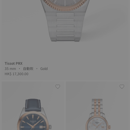
Tissot PRX
35 mm • 自動款 • Gold
HK$ 17,300.00