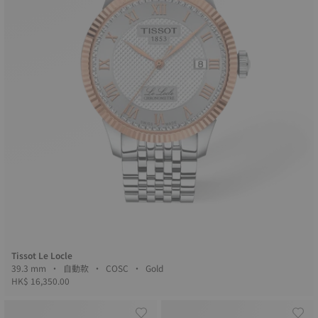
Tissot Le Locle
39.3 mm • 自動款 • COSC • Gold
HK$ 16,350.00