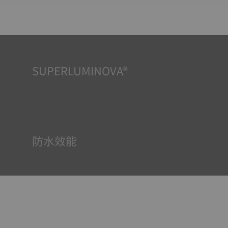
SUPERLUMINOVA®
確保在任何情況下的均可清晰讀時對天梭表非常重要，因此
Super-Luminova®夜光物料被運用在了一些時計中。這種物
料塗覆於錶面和指標等部件，腕錶進入黑暗的環境後，即可
作為微型累積器反射光線。
防水效能
所有天梭表的錶殼均經過多次檢測，包括防水性檢查。天梭
表透過再現腕錶可能面臨的真實狀況來測試其抵抗衝擊、壓
力以及液體、氣體和灰塵滲透的能力。