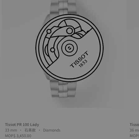
Tissot PR 100 Lady
Tiss
33 mm • 石英款 • Diamonds
MOP$ 3,450.00
MOP$