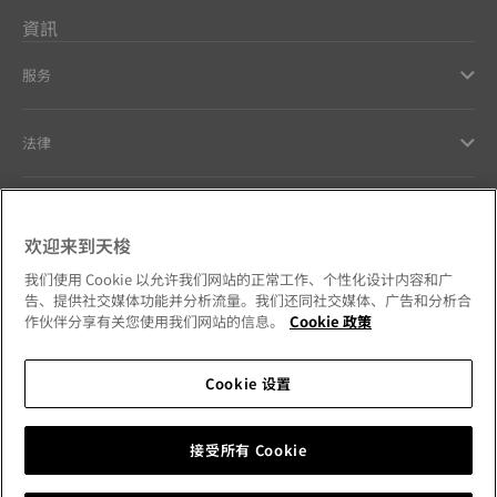
資訊
服务
法律
幫助和聯繫方式
欢迎来到天梭
Our commitments
我们使用 Cookie 以允许我们网站的正常工作、个性化设计内容和广
告、提供社交媒体功能并分析流量。我们还同社交媒体、广告和分析合
作伙伴分享有关您使用我们网站的信息。
Cookie 政策
Cookie 设置
Follow us on social media
澳門特別行政區
Change country
Tissot Copyrights 2026
接受所有 Cookie