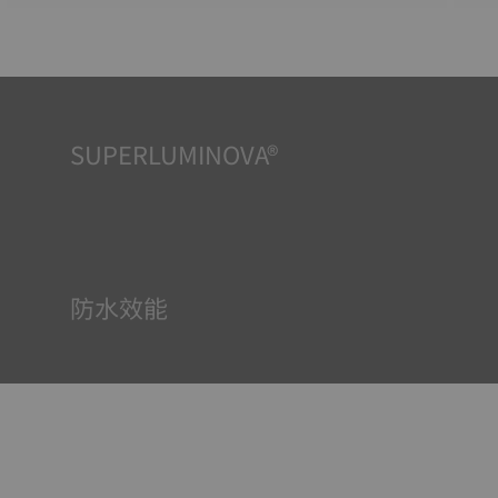
SUPERLUMINOVA®
確保在任何情況下的均可清晰讀時對天梭表非常重要，因此
Super-Luminova®夜光物料被運用在了一些時計中。這種物
料塗覆於錶面和指標等部件，腕錶進入黑暗的環境後，即可
作為微型累積器反射光線。
防水效能
所有天梭表的錶殼均經過多次檢測，包括防水性檢查。天梭
表透過再現腕錶可能面臨的真實狀況來測試其抵抗衝擊、壓
力以及液體、氣體和灰塵滲透的能力。