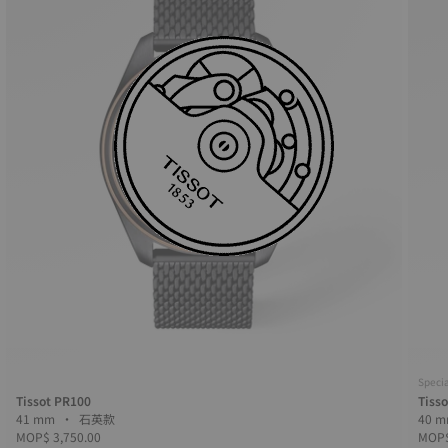
Specia
Tissot PR100
Tiss
41 mm • 石英款
MOP$ 3,750.00
MOP$