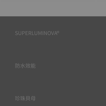
SUPERLUMINOVA®
確保在任何情況下的均可清晰讀時對天梭表非常重要，因此
Super-Luminova®夜光物料被運用在了一些時計中。這種物
料塗覆於錶面和指標等部件，腕錶進入黑暗的環境後，即可
作為微型累積器反射光線。
防水效能
所有天梭表的錶殼均經過多次檢測，包括防水性檢查。天梭
表透過再現腕錶可能面臨的真實狀況來測試其抵抗衝擊、壓
力以及液體、氣體和灰塵滲透的能力。
珍珠貝母
珍珠貝母在海底發育，具有許多特性，例如虹彩效果和乳白