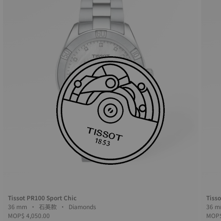
Tissot PR100 Sport Chic
Tiss
36 mm • 石英款 • Diamonds
MOP$ 4,050.00
MOP$