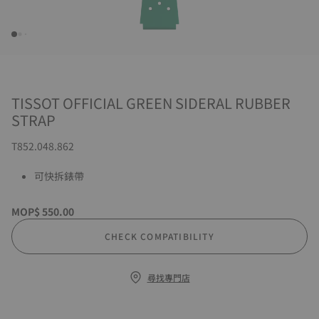
TISSOT OFFICIAL GREEN SIDERAL RUBBER
STRAP
T852.048.862
可快拆錶帶
MOP$ 550.00
CHECK COMPATIBILITY
尋找專門店