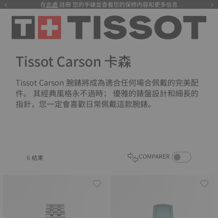
在
此處
註冊 您的手錶並查看您的保修内容和更多信息
注册
Tissot Carson 卡森
Tissot Carson 腕錶將成為適合任何場合佩戴的完美配
件。 其經典風格永不過時； 優雅的錶盤設計和細長的
指針，您一定會喜歡日常佩戴這款腕錶。
COMPARE PROD
COMPARER
6 結果