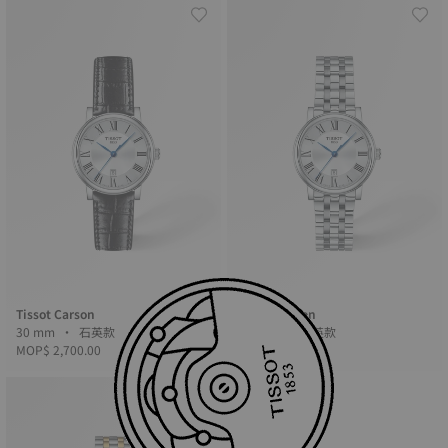
Tissot Carson
Tissot Carson
30 mm • 石英款
30 mm • 石英款
MOP$ 2,700.00
MOP$ 3,050.00