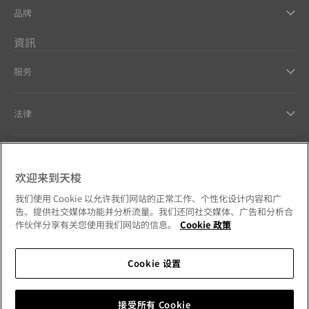
品牌
資訊
服务
法律
幫助和聯繫方式
欢迎来到天梭
Our commitments
我们使用 Cookie 以允许我们网站的正常工作、个性化设计内容和广
告、提供社交媒体功能并分析流量。我们还同社交媒体、广告和分析合
作伙伴分享有关您使用我们网站的信息。
Cookie 政策
Cookie 设置
Follow us on social media
澳門特別行政區
Change country
Tissot Copyrights 2026
接受所有 Cookie