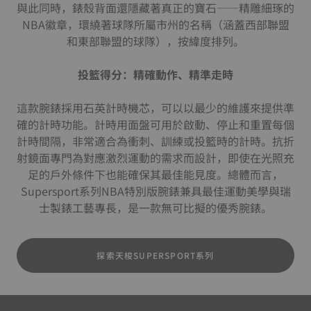
與此同時，錶殼背面還隱藏著真正的寶石——精雕細琢的
NBA徽章，環繞著球隊所屬市州的名稱（涵蓋西部聯盟
和東部聯盟的球隊），按緯度排列。
投籃得分：精確動作、精準走時
這款腕錶採用石英計時機芯，可以以最少的維護來提供準
確的計時功能。計時用面盤可用於啟動、停止和重置每個
計時間隔，非常適合為衝刺、訓練或投籃時的計時。抗折
射鏡面專門為對應激烈運動的需求而設計，即使在光照充
足的戶外條件下也能確保其最佳能見度。總體而言，
Supersport系列NBA特別版腕錶兼具最佳運動美學與瑞
士製錶工藝專長，是一款無可比擬的優秀腕錶。
探索天梭SUPERSPORT系列