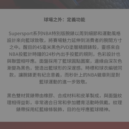
球場之外：定義功能
Supersport系列NBA特別版腕錶以周到細節和運動風格
設計來向籃球致敬，將賽場魅力延伸到消費者的腕間方寸
之中。醒目的45毫米黑色PVD塗層精鋼錶殼，靈感來自
NBA投籃計時鐘的24秒內出手投籃的規則，色彩設計也
與聯盟相呼應。面盤採用了籃球圓點圖案，邊緣由深灰色
漸變為黑色，營造出籃球形的深邃感。時標和球衣編號同
款，讓腕錶更有紀念意義，而秒針上的NBA徽章則是對
籃球運動的進一步致敬。
黑色雙材質錶帶由橡膠、合成材料和皮革製成，與面盤紋
理相得益彰，非常適合日常和參加體育活動時佩戴。紋理
錶帶採用紅藍線條裝飾，目的在呼應籃球精神。