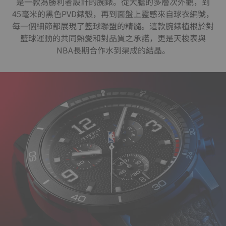
是一款為勝利者設計的腕錶。從大膽的多層次外觀，到
45毫米的黑色PVD錶殼，再到面盤上靈感來自球衣編號，
每一個細節都展現了籃球聯盟的精髓。這款腕錶植根於對
籃球運動的共同熱愛和對品質之承諾，更是天梭表與
NBA長期合作水到渠成的結晶。