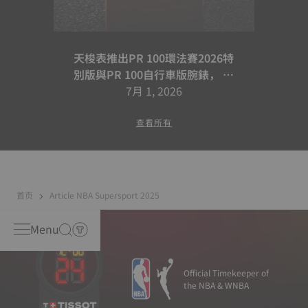
天梭表推出PR 100環法賽2026特
別版與PR 100自行車版腕錶， 續
寫騎乘合作篇章
7月 1, 2026
查看所有
首页
Article NBA Supersport 2025
Menu
Official Timekeeper of
the NBA & WNBA