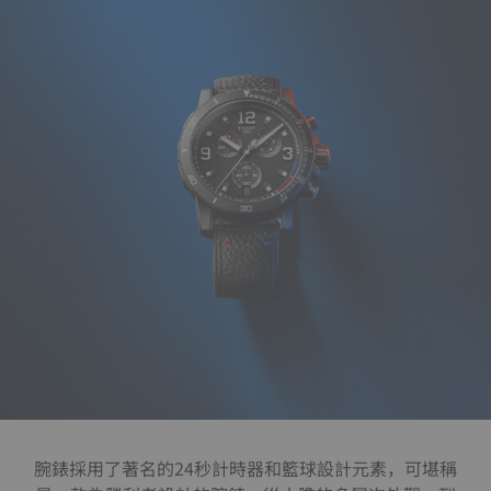
腕錶採用了著名的24秒計時器和籃球設計元素，可堪稱