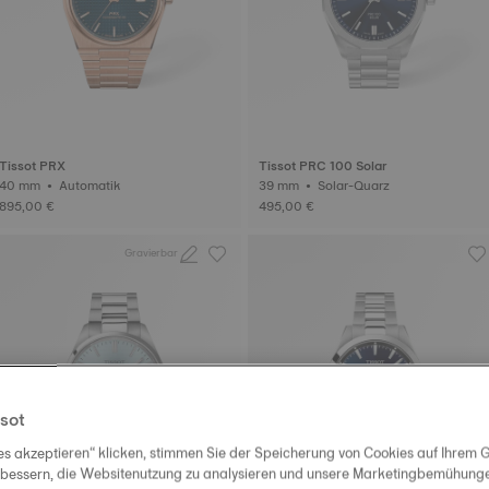
Tissot PRX
Tissot PRC 100 Solar
40 mm • Automatik
39 mm • Solar-Quarz
895,00 €
495,00 €
Gravierbar
sot
es akzeptieren“ klicken, stimmen Sie der Speicherung von Cookies auf Ihrem G
rbessern, die Websitenutzung zu analysieren und unsere Marketingbemühungen