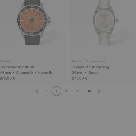
Neuheit
Neuheit • Sonderedition
Tissot Seastar 2000
Tissot PR 100 Cycling
44 mm • Automatik • Keramik
34 mm • Quarz
975,00 €
275,00 €
1
2
3
...
10
...
16