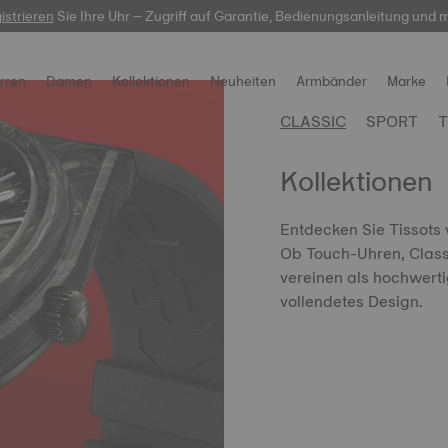
-Service:
istrieren
Sie Ihre Uhr – Zugriff auf Garantie, Bedienungsanleitung und 
hier
gravierbare Uhren entdecken. Erschaffen Sie etwas Einzig
rren
Damen
Kollektionen
Neuheiten
Armbänder
Marke
CLASSIC
SPORT
Kollektionen
Entdecken Sie Tissots 
Ob Touch-Uhren, Class
vereinen als hochwert
vollendetes Design.