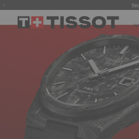
Gravur
Reg
He