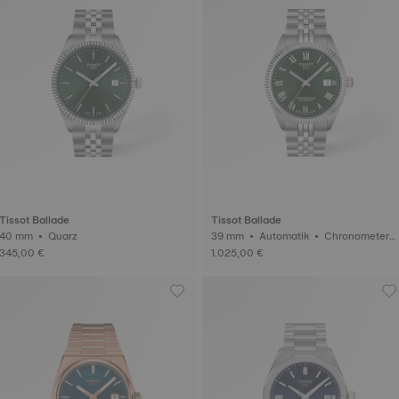
Tissot Ballade
Tissot Ballade
40 mm • Quarz
39 mm • Automatik • Chronometer
(COSC)
345,00 €
1.025,00 €