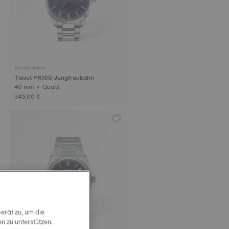
Sonderedition
Tissot PR100 Jungfraubahn
40 mm • Quarz
345,00 €
erät zu, um die
 zu unterstützen.