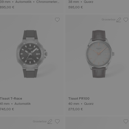
9 mm • Automatik • Chronometer
38 mm • Quarz
(COSC)
895,00 €
595,00 €
Gravierbar
Tissot T-Race
Tissot PR100
41 mm • Automatik
40 mm • Quarz
745,00 €
275,00 €
Gravierbar