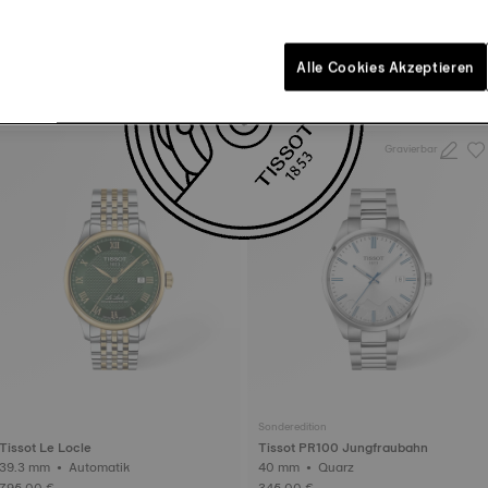
Tissot PR100
Tissot Gentleman
Alle Cookies Akzeptieren
40 mm • Quarz
38 mm • Automatik
295,00 €
795,00 €
Gravierbar
Sonderedition
Tissot Le Locle
Tissot PR100 Jungfraubahn
39.3 mm • Automatik
40 mm • Quarz
795,00 €
345,00 €