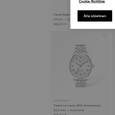
Cookie-Richtlinie
Tissot Ballade
Alle ablehnen
34 mm • Quarz
395,00 €
Sonderedition
Tissot Le Locle 20th Anniversary
39.3 mm • Automatik
795,00 €