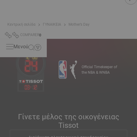
Κεντρική σελίδα
ΓΥΝΑΙΚΕΙΑ
Mother’s Day
COMPARER
0
Μενού
Official Timekeeper of
the NBA & WNBA
03
:
12
Γίνετε μέλος της οικογένειας
Tissot