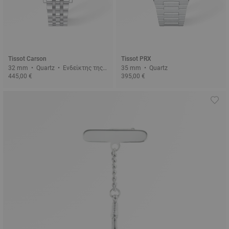
Tissot Carson
Tissot PRX
32 mm • Quartz • Ενδείκτης της
35 mm • Quartz
445,00 €
395,00 €
φάσης της σελήνης