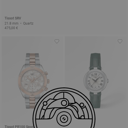
Tissot SRV
21.8 mm • Quartz
475,00 €
Tissot PR100 Sport Chic
Tissot Bellissima