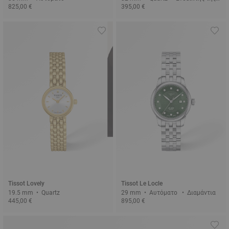
825,00 €
395,00 €
φάσης της σελήνης
Tissot Lovely
Tissot Le Locle
19.5 mm • Quartz
29 mm • Αυτόματο • Διαμάντια
445,00 €
895,00 €