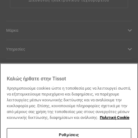
Διεύθυνση ηλεκτρονικού ταχυδρομείου
Μάρκα
Υπηρεσίες
Νομικοί Όροι
Καλώς ήρθατε στην Tissot
Επικοινωνία
Χρησιμοποιούμε cookies ώστε η τοποθεσία μας να λειτουργεί σωστά,
να εξατομικεύουμε περιεχόμενο και διαφημίσεις, να παρέχουμε
λειτουργίες μέσων κοινωνικής δικτύωσης και να αναλύουμε την
Οι Υποσχέσεις μας
κυκλοφορία μας. Επίσης, κοινοποιούμε πληροφορίες σχετικά με την
από μέρους σας χρήση της τοποθεσίας μας στους συνεργάτες μέσων
κοινωνικής δικτύωσης, διαφημίσεων και ανάλυσης.
Πολιτική Cookie
Ρυθμίσεις
Ακολουθήστε μας στα social media