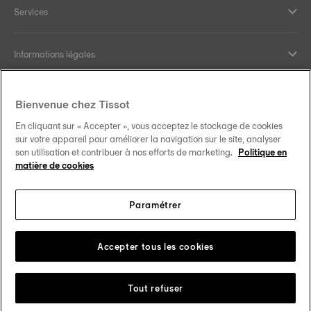
Services
Informations légales
Aide et contact
Bienvenue chez Tissot
En cliquant sur « Accepter », vous acceptez le stockage de cookies
Nos engagements
sur votre appareil pour améliorer la navigation sur le site, analyser
son utilisation et contribuer à nos efforts de marketing.
Politique en
matière de cookies
Paramétrer
Suivez-nous sur les réseaux sociaux
Schweiz
•
Suisse
Changer de pays
Tissot Copyrights 2026
Accepter tous les cookies
Tout refuser