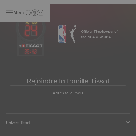
Menu
Official Timekeeper of
the NBA & WNBA
23
:
42
Rejoindre la famille Tissot
Adresse e-mail
Univers Tissot