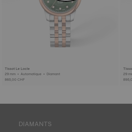
Tissot Le Locle
Tisso
29 mm • Automatique • Diamant
865,00 CHF
895,
DIAMANTS
Tissot s'engage à garantir la provenance des diamants,