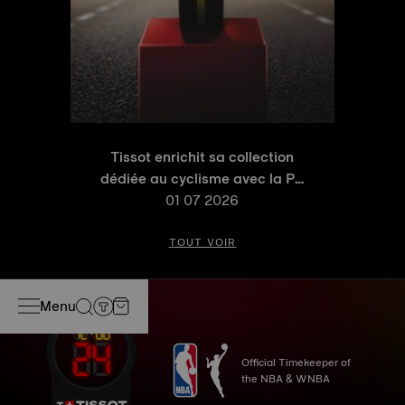
Tissot enrichit sa collection
dédiée au cyclisme avec la PR
100 Tour de France 2026 Édition
01 07 2026
Spéciale et la PR 100 Édition
Cyclisme
TOUT VOIR
Menu
Official Timekeeper of
the NBA & WNBA