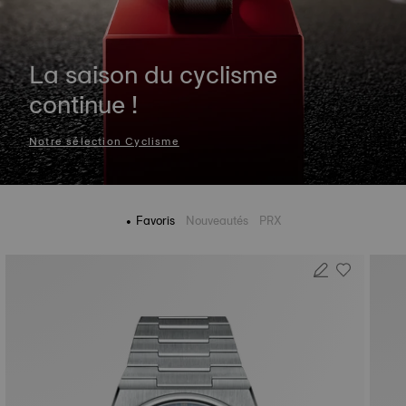
La saison du cyclisme
continue !
Notre sélection Cyclisme
Favoris
Nouveautés
PRX