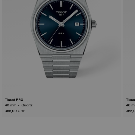
Tissot PRX
Tiss
40 mm • Quartz
365,00 CHF
365,