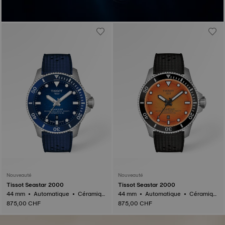
Nouveauté
Nouveauté
Tissot Seastar 2000
Tissot Seastar 2000
44 mm • Automatique • Céramiqu
44 mm • Automatique • Céramiqu
e
e
875,00 CHF
875,00 CHF