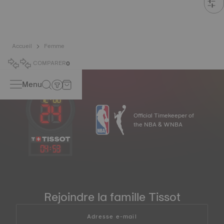
Accueil
Femme
COMPARER
0
Menu
Official Timekeeper of
the NBA & WNBA
04
:
53
Rejoindre la famille Tissot
Adresse e-mail