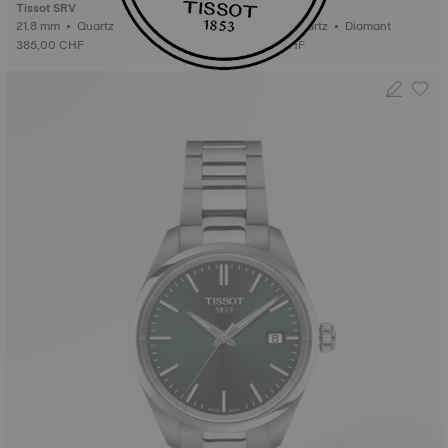
Tissot SRV
Tissot PRX
21.8 mm • Quartz
25 mm • Quartz • Diamant
385,00 CHF
475,00 CHF