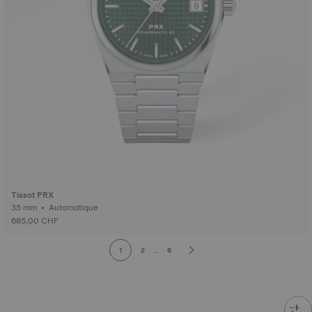
Tissot PRX
35 mm • Automatique
685,00 CHF
1
2
...
6