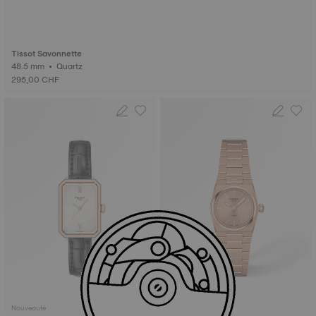
Tissot Savonnette
48.5 mm • Quartz
295,00 CHF
Nouveauté