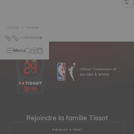
Accueil
Femme
COMPARER
0
Menu
Official Timekeeper of
the NBA & WNBA
08
:
49
Rejoindre la famille Tissot
Adresse e-mail