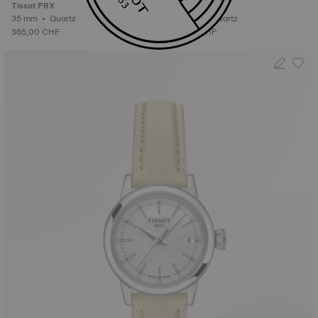
Tissot PRX
Tissot SRV
35 mm • Quartz
21.8 mm • Quartz
365,00 CHF
385,00 CHF