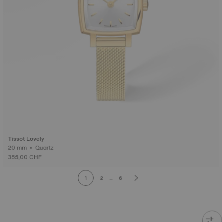
Tissot Lovely
20 mm • Quartz
355,00 CHF
1
2
...
6