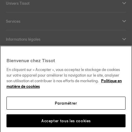
Univers Tissot
Services
Informations légales
Aide et contact
Bienvenue chez Tissot
En cliquant sur « Accepter », vous acceptez le stockage de cookies
Nos engagements
sur votre appareil pour améliorer la navigation sur le site, analyser
son utilisation et contribuer à nos efforts de marketing.
Politique en
matière de cookies
Paramétrer
Suivez-nous sur les réseaux sociaux
Schweiz
•
Suisse
Changer de pays
Tissot Copyrights 2026
Accepter tous les cookies