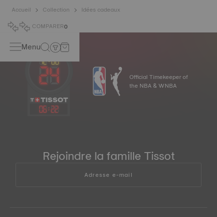
Accueil
Collection
Idées cadeaux
COMPARER
0
Menu
Official Timekeeper of
the NBA & WNBA
06
:
23
Rejoindre la famille Tissot
Adresse e-mail