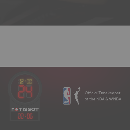
Official Timekeeper
of the NBA & WNBA
22
:
06