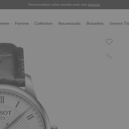
Enregistrez votre montre
Personnalisez votre montre avec une
pour consulter votre garantie digitale et plus encore.
gravure
.
omme
Femme
Collection
Nouveautés
Bracelets
Univers Ti