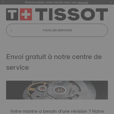
Enregistrez votre montre
Personnalisez votre montre avec une
gravure
.
TOUS LES SERVICES
Envoi gratuit à notre centre de
service
Votre montre a besoin d’une révision ? Notre