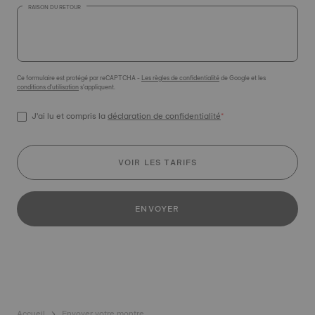
RAISON DU RETOUR
Ce formulaire est protégé par reCAPTCHA -
Les règles de confidentialité
de Google et les
conditions d'utilisation
s'appliquent.
J'ai lu et compris la
déclaration de confidentialité
*
VOIR LES TARIFS
ENVOYER
Accueil
Envoyer votre montre