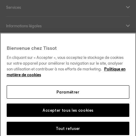
Services
Informations légales
Aide et contact
Bienvenue chez Tissot
En cliquant sur « Accepter », vous acceptez le stockage de cookies
Nos engagements
sur votre appareil pour améliorer la navigation sur le site, analyser
son utilisation et contribuer à nos efforts de marketing.
Politique en
matière de cookies
Paramétrer
Suivez-nous sur les réseaux sociaux
Schweiz
•
Suisse
Changer de pays
Tissot Copyrights 2026
Accepter tous les cookies
Tout refuser