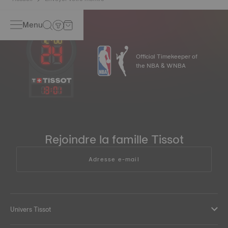
Menu
Official Timekeeper of
the NBA & WNBA
13
:
01
Rejoindre la famille Tissot
Adresse e-mail
Univers Tissot