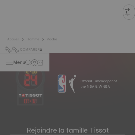
Accueil
Homme
Poche
COMPARER
0
Menu
Official Timekeeper of
the NBA & WNBA
07
:
32
Rejoindre la famille Tissot