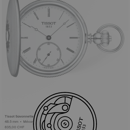
Tissot Savonnette
48.5 mm • Mécanique
835,00 CHF