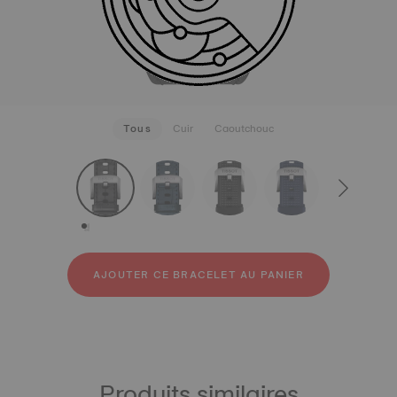
Tous
Cuir
Caoutchouc
strapConfigurator
Cuir
Caoutchouc
AJOUTER CE BRACELET AU PANIER
Produits similaires