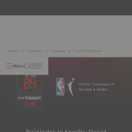
Toutes les boîtes des montres Tissot subissent de
nombreux contrôles dont celui de l’étanchéité. Tissot teste
la capacité de la montre à résister aux chocs, à la pression
mais également à la pénétration de liquides, gaz,
poussière en reproduisant les conditions réelles dans
lesquelles la montre pourrait se trouver*.
*Image non contractuelle
Accueil
Collection
Classique
Tissot PRX 40mm
Menu
Official Timekeeper of
the NBA & WNBA
10
:
39