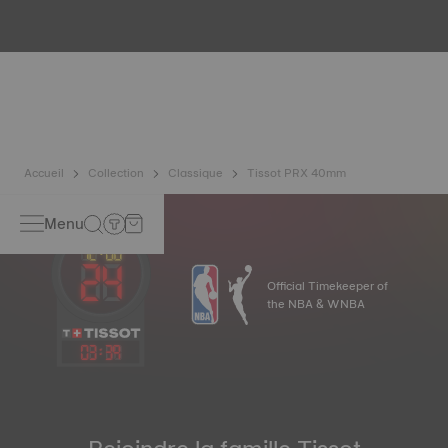
Toutes les boîtes des montres Tissot subissent de
nombreux contrôles dont celui de l’étanchéité. Tissot teste
la capacité de la montre à résister aux chocs, à la pression
mais également à la pénétration de liquides, gaz,
poussière en reproduisant les conditions réelles dans
lesquelles la montre pourrait se trouver*.
*Image non contractuelle
Accueil
Collection
Classique
Tissot PRX 40mm
Menu
Official Timekeeper of
the NBA & WNBA
03
:
39