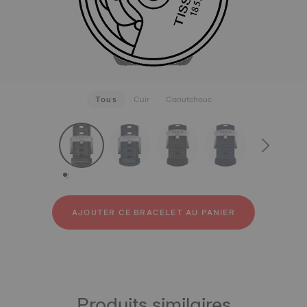
Tous
Cuir
Caoutchouc
strapConfigurator
Cuir
Caoutchouc
AJOUTER CE BRACELET AU PANIER
Produits similaires