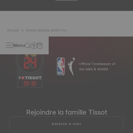
Accueil
Article Seastar 2000 Pro
Menu
Official Timekeeper of
the NBA & WNBA
09
:
39
Rejoindre la famille Tissot
Adresse e-mail