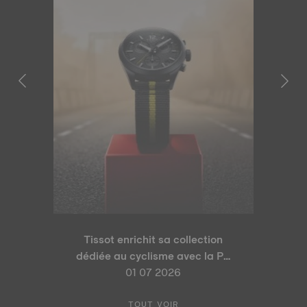
Tissot enrichit sa collection
dédiée au cyclisme avec la PR
100 Tour de France 2026 Édition
01 07 2026
Spéciale et la PR 100 Édition
Cyclisme
TOUT VOIR