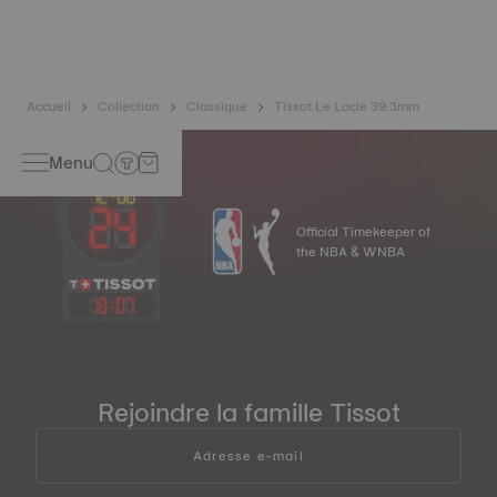
base de titane. Un spiral de balancier en Nivachron™ est
considéré comme étant bien plus résistant et insensible
aux champs magnétiques que les spiraux standards*.
*Image non contractuelle
Accueil
Collection
Classique
Tissot Le Locle 39.3mm
Menu
Official Timekeeper of
the NBA & WNBA
18
:
07
Rejoindre la famille Tissot
Adresse e-mail