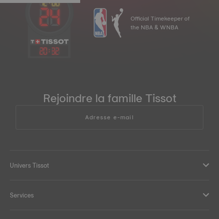
Official Timekeeper of
the NBA & WNBA
20
:
32
Rejoindre la famille Tissot
Adresse e-mail
Univers Tissot
Services