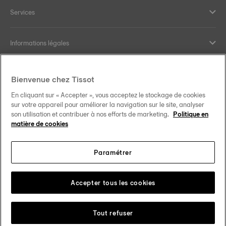
Services
Informations légales
Aide et contact
Bienvenue chez Tissot
En cliquant sur « Accepter », vous acceptez le stockage de cookies
Nos engagements
sur votre appareil pour améliorer la navigation sur le site, analyser
son utilisation et contribuer à nos efforts de marketing.
Politique en
matière de cookies
Paramétrer
Suivez-nous sur les réseaux sociaux
Schweiz
•
Suisse
Changer de pays
Tissot Copyrights 2026
Accepter tous les cookies
Tout refuser