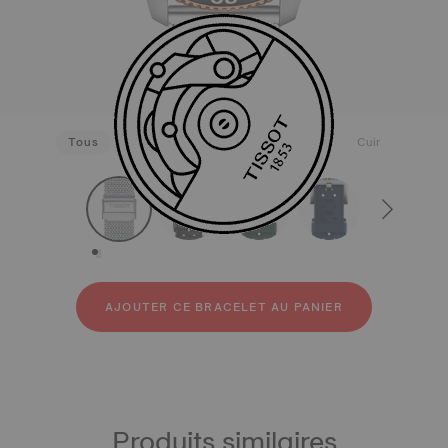
Tous
Acier inoxydable 316L
Caoutchouc
Cuir
strapConfigurator
Acier inoxydable 316L
Caoutchouc
Cuir
AJOUTER CE BRACELET AU PANIER
Produits similaires