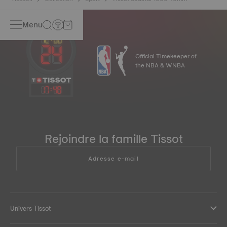
Menu
Official Timekeeper of
the NBA & WNBA
17
:
48
Rejoindre la famille Tissot
Adresse e-mail
Univers Tissot